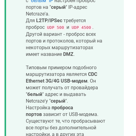
с
"белым" IP
настроен проброс
портов на "
серый
" IP-адрес
Netcraze
'а.
Для
L2TP/IPSec
требуется
проброс
и
.
UDP 500
UDP 4500
Другой вариант - проброс всех
портов и протоколов, который на
некоторых маршрутизаторах
имеет название
DMZ
.
Типовым примером подобного
маршрутизатора является
CDC
Ethernet 3G/4G USB-модем
. Он
может получать от провайдера
"
белый
" адрес и выдавать
Netcraze
'у "
серый
".
Настройка
проброса
портов
зависит от USB-модема.
Существуют те, что пробрасывают
все порты без дополнительной
настройки, а в других эта