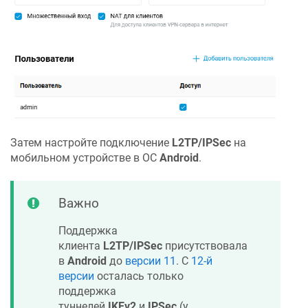
Затем настройте подключение
L2TP/IPSec
на
мобильном устройстве в ОС
Android
.
Важно
Поддержка
клиента
L2TP/IPSec
присутствовала
в
Android
до
версии 11
. С
12-й
версии
осталась только
поддержка
туннелей
IKEv2
и
IPSec
(у