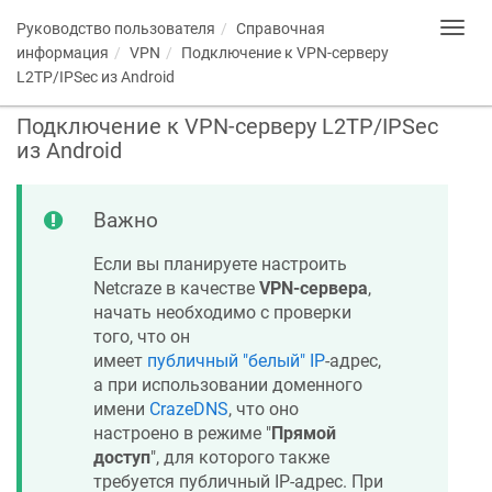
Руководство пользователя
Справочная
Toggl
navig
информация
VPN
Подключение к VPN-серверу
L2TP/IPSec из Android
Подключение к VPN-серверу L2TP/IPSec
из Android
Важно
Если вы планируете настроить
Netcraze
в качестве
VPN-сервера
,
начать необходимо с проверки
того, что он
имеет
публичный "белый" IP
-адрес,
а при использовании доменного
имени
CrazeDNS
, что оно
настроено в режиме "
Прямой
доступ
", для которого также
требуется публичный IP-адрес. При