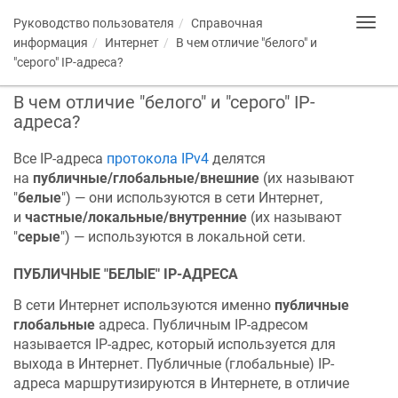
Руководство пользователя
Справочная
Toggl
navig
информация
Интернет
В чем отличие "белого" и
"серого" IP-адреса?
В чем отличие "белого" и "серого" IP-
адреса?
Все IP-адреса
протокола IPv4
делятся
на
публичные/глобальные/внешние
(их называют
"
белые
") — они используются в сети Интернет,
и
частные/локальные/внутренние
(их называют
"
серые
") — используются в локальной сети.
ПУБЛИЧНЫЕ "БЕЛЫЕ" IP-АДРЕСА
В сети Интернет используются именно
публичные
глобальные
адреса. Публичным IP-адресом
называется IP-адрес, который используется для
выхода в Интернет. Публичные (глобальные) IP-
адреса маршрутизируются в Интернете, в отличие