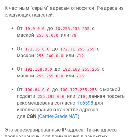
К частным "серым" адресам относятся IP-адреса из
следующих подсетей:
От
до
с
10.0.0.0
10.255.255.255
маской
или
255.0.0.0
/8
От
до
с
172.16.0.0
172.31.255.255
маской
или
255.240.0.0
/12
От
до
с
192.168.0.0
192.168.255.255
маской
или
255.255.0.0
/16
От
до
с маской
100.64.0.0
100.127.255.255
подсети
или
; данная подсеть
255.192.0.0
/10
рекомендована согласно
rfc6598
для
использования в качестве адресов
для
CGN
(
Carrier-Grade NAT
)
Это зарезервированные IP-адреса. Такие адреса
предназначены для применения в закрытых