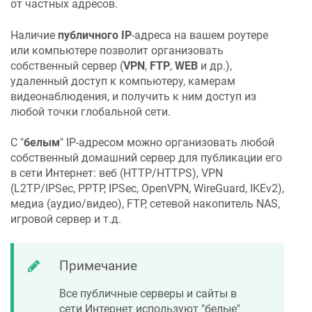
от частных адресов.
Наличие
публичного IP
-адреса на вашем роутере
или компьютере позволит организовать
собственный сервер (
VPN
,
FTP
,
WEB
и др.),
удаленный доступ к компьютеру, камерам
видеонаблюдения, и получить к ним доступ из
любой точки глобальной сети.
С "
белым
" IP-адресом можно организовать любой
собственный домашний сервер для публикации его
в сети Интернет: веб (HTTP/HTTPS), VPN
(L2TP/IPSec, PPTP, IPSec, OpenVPN, WireGuard, IKEv2),
медиа (аудио/видео), FTP, сетевой накопитель NAS,
игровой сервер и т.д.
Примечание
Все публичные серверы и сайты в
сети Интернет используют "белые"