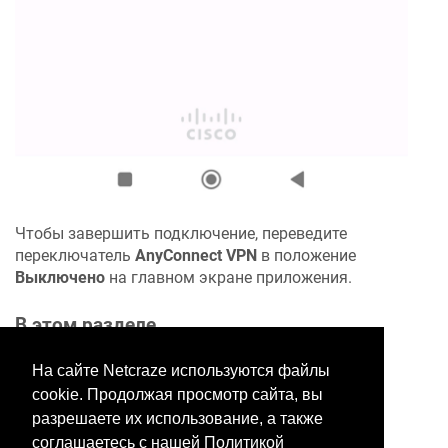
Чтобы завершить подключение, переведите
переключатель
AnyConnect VPN
в положение
Выключено
на главном экране приложения.
В этом разделе
На сайте Netcraze используются файлы
cookie. Продолжая просмотр сайта, вы
Хотите оставить отзыв?
разрешаете их использование, а также
Нажмите здесь, чтобы
соглашаетесь с нашей Политикой