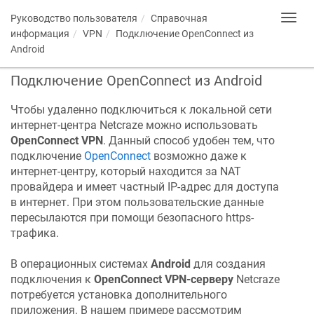
Руководство пользователя
Справочная
Toggl
navig
информация
VPN
Подключение OpenConnect из
Android
Подключение OpenConnect из Android
Чтобы удаленно подключиться к локальной сети
интернет-центра
Netcraze
можно использовать
OpenConnect VPN
. Данный способ удобен тем, что
подключение
OpenConnect
возможно даже к
интернет-центру, который находится за NAT
провайдера и имеет частный IP-адрес для доступа
в интернет. При этом пользовательские данные
пересылаются при помощи безопасного https-
трафика.
В операционных системах
Android
для создания
подключения к
OpenConnect VPN-серверу
Netcraze
потребуется установка дополнительного
приложения. В нашем примере рассмотрим