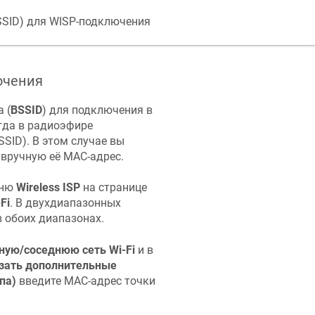
SSID) для WISP-подключения
ючения
 (
BSSID
) для подключения в
огда в радиоэфире
SID). В этом случае вы
вручную её MAC-адрес.
еню
Wireless ISP
на странице
Fi
. В двухдиапазонных
в обоих диапазонах.
ную/соседнюю сеть Wi-Fi
и в
зать дополнительные
па)
введите MAC-адрес точки