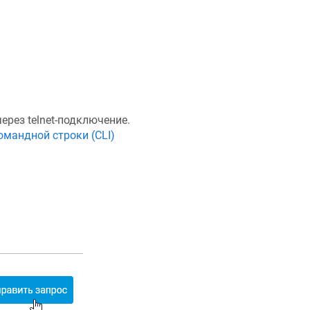
ерез telnet-подключение.
омандной строки (CLI)