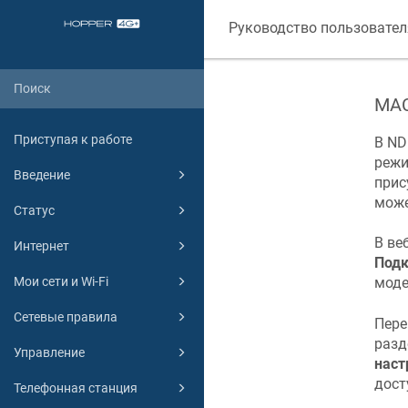
Руководство пользовател
MAC
Приступая к работе
В
ND
режи
Введение
прис
може
Статус
В ве
Интернет
Подк
Мои сети и Wi-Fi
моде
Сетевые правила
Пере
разд
Управление
наст
дост
Телефонная станция