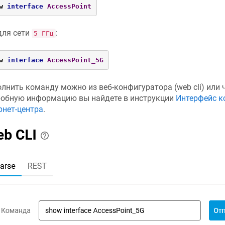
w 
interface
AccessPoint
для сети
:
5 ГГц
w 
interface
AccessPoint_5G
лнить команду можно из веб-конфигуратора (web cli) или ч
обную информацию вы найдете в инструкции
Интерфейс к
рнет-центра
.