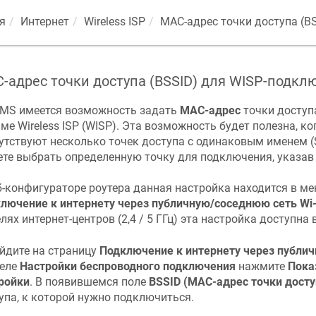
я
Интернет
Wireless ISP
MAC-адрес точки доступа (B
-адрес точки доступа (BSSID) для WISP-подкл
MS
имеется возможность задать
MAC-адрес
точки доступа
ме Wireless ISP (WISP). Эта возможность будет полезна, к
утствуют несколько точек доступа с одинаковым именем (S
те выбрать определенную точку для подключения, указав 
б-конфигураторе роутера данная настройка находится в м
лючение к интернету через публичную/соседнюю сеть Wi-
лях интернет-центров (2,4 / 5 ГГц) эта настройка доступна 
йдите на страницу
Подключение к интернету через публич
еле
Настройки беспроводного подключения
нажмите
Пока
ройки
. В появившемся поле
BSSID (MAC-адрес точки досту
упа, к которой нужно подключиться.