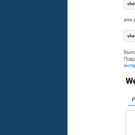
sho
или 
sho
Выпо
Подр
инте