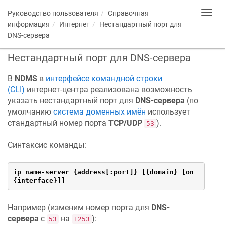
Руководство пользователя
Справочная
Toggl
navig
информация
Интернет
Нестандартный порт для
DNS-сервера
Нестандартный порт для DNS-сервера
В
NDMS
в
интерфейсе командной строки
(CLI)
интернет-центра реализована возможность
указать нестандартный порт для
DNS-сервера
(по
умолчанию
система доменных имён
использует
стандартный номер порта
TCP/UDP
).
53
Синтаксис команды:
ip name-server {address[:port]} [{domain} [on 
{interface}]]
Например (изменим номер порта для
DNS-
сервера
с
на
):
53
1253