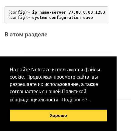
(config)> 
ip name-server 77.88.8.88:1253
(config)> 
system configuration save
В этом разделе
Хотите оставить отзыв?
Нажмите здесь, чтобы
На сайте Netcraze используются файлы
предложить правки.
cookie. Продолжая просмотр сайта, вы
разрешаете их использование, а также
соглашаетесь с нашей Политикой
конфиденциальности.
Подробнее...
© 2026 ООО «Неткрейз»
Хорошо