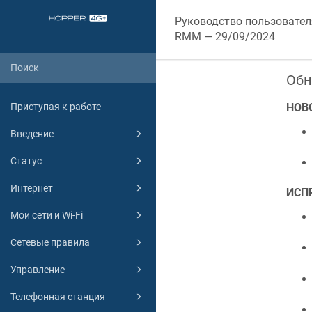
Руководство пользовател
RMM — 29/09/2024
Обн
Приступая к работе
НОВ
Введение
Статус
Интернет
ИСП
Мои сети и Wi-Fi
Сетевые правила
Управление
Телефонная станция