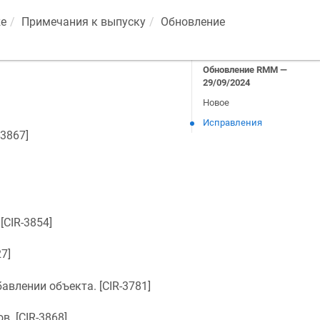
ze
Примечания к выпуску
Обновление
Обновление RMM —
29/09/2024
Новое
Исправления
-3867
]
 [
CIR-3854
]
27
]
авлении объекта. [
CIR-3781
]
в. [
CIR-3868
]