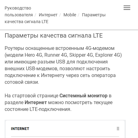
Руководство
Toggl
navig
пользователя
Интернет
Mobile
Параметры
качества сигнала LTE
Параметры качества сигнала LTE
Роутеры оснащенные встроенным 4G-модемом
(модели Hero 4G, Runner 4G, Skipper 4G, Explorer 4G)
или имеющие разъем USB для подключения
внешних USB-модемов, позволяют настроить
подключение к Интернету через сеть оператора
сотовой связи.
На стартовой странице
Системный монитор
в
разделе
Интернет
можно посмотреть текущее
состояние LTE-подключения.