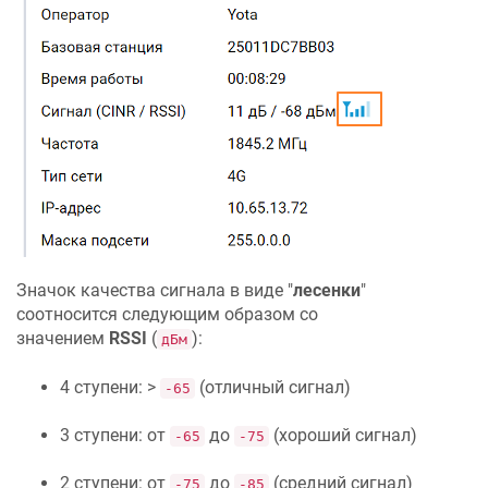
Значок качества сигнала в виде "
лесенки
"
соотносится следующим образом со
значением
RSSI
(
):
дБм
4 ступени: >
(отличный сигнал)
-65
3 ступени: от
до
(хороший сигнал)
-65
-75
2 ступени: от
до
(средний сигнал)
-75
-85