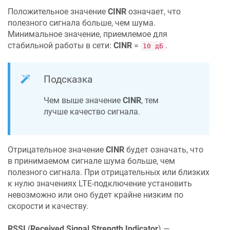
Положительное значение
CINR
означает, что
полезного сигнала больше, чем шума.
Минимальное значение, приемлемое для
стабильной работы в сети:
CINR
=
.
10 дБ
Подсказка
Чем выше значение
CINR
, тем
лучше качество сигнала.
Отрицательное значение
CINR
будет означать, что
в принимаемом сигнале шума больше, чем
полезного сигнала. При отрицательных или близких
к нулю значениях LTE-подключение установить
невозможно или оно будет крайне низким по
скорости и качеству.
RSSI
(
Received Signal Strength Indicator
) —