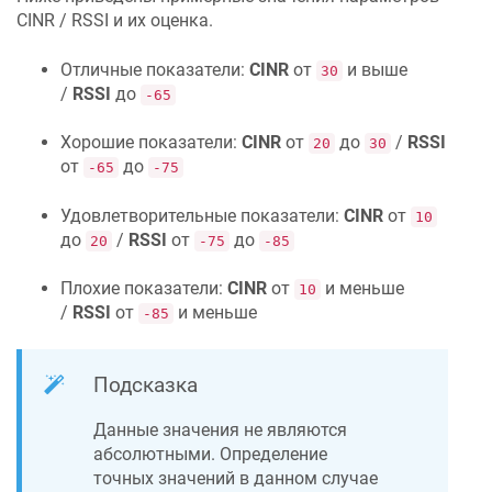
CINR / RSSI и их оценка.
Отличные показатели:
CINR
от
и выше
30
/
RSSI
до
-65
Хорошие показатели:
CINR
от
до
/
RSSI
20
30
от
до
-65
-75
Удовлетворительные показатели:
CINR
от
10
до
/
RSSI
от
до
20
-75
-85
Плохие показатели:
CINR
от
и меньше
10
/
RSSI
от
и меньше
-85
Подсказка
Данные значения не являются
абсолютными. Определение
точных значений в данном случае