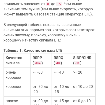
принимать значения от
до
. Чем выше
0
15
значение, тем лучше (тем выше скорость, которую
может выделить базовая станция оператора LTE).
В следующей таблице показаны различные
значения этих параметров, которые соответствуют
очень плохому, плохому, хорошему и очень
хорошему качеству сигнала LTE:
Таблица 1. Качество сигнала LTE
Качество
RSRP
RSRQ
SINR/CINR
сигнала
(
)
(
)
(
)
dBm
dB
dB
очень
>= -80
>= -10
>= 20
хорошее
хорошее
от -80 до
от -10 до
от 10 до 20
-90
-15
плохое
от -90 до
от -15 до
от 0 до 10