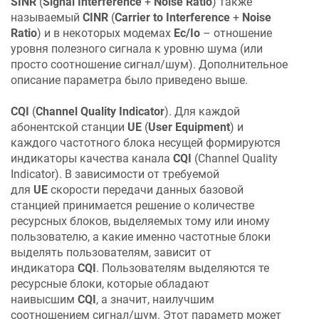
SINR
(
Signal Interference
+
Noise Ratio
) также
называемый
CINR
(
Carrier to Interference
+
Noise
Ratio
) и в некоторых модемах
Ec/Io
– отношение
уровня полезного сигнала к уровню шума (или
просто соотношение сигнал/шум). Дополнительное
описание параметра было приведено выше.
CQI
(
Channel Quality Indicator
). Для каждой
абонентской станции
UE
(
User Equipment
) и
каждого частотного блока несущей формируются
индикаторы качества канала
CQI
(Channel Quality
Indicator). В зависимости от требуемой
для
UE
скорости передачи данных базовой
станцией принимается решение о количестве
ресурсных блоков, выделяемых тому или иному
пользователю, а какие именно частотные блоки
выделять пользователям, зависит от
индикатора
CQI
. Пользователям выделяются те
ресурсные блоки, которые обладают
наивысшим
CQI
, а значит, наилучшим
соотношением сигнал/шум. Этот параметр может