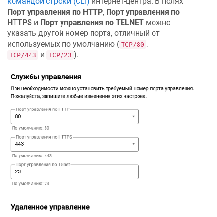
командой строки (CLI)
интернет-центра. В полях
Порт управления по HTTP
,
Порт управления по
HTTPS
и
Порт управления по TELNET
можно
указать другой номер порта, отличный от
используемых по умолчанию (
,
TCP/80
и
).
TCP/443
TCP/23