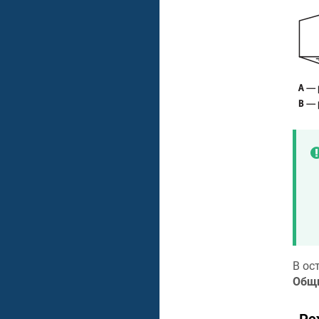
В ос
Общи