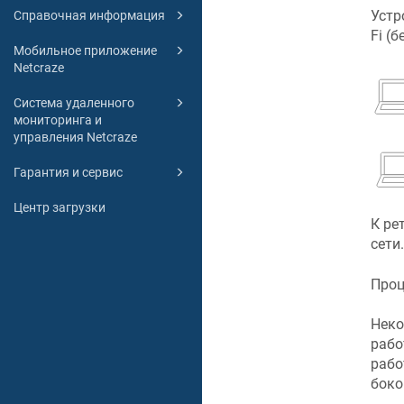
Устр
Справочная информация
Fi (
Мобильное приложение
Netcraze
Система удаленного
мониторинга и
управления Netcraze
Гарантия и сервис
Центр загрузки
К ре
сети.
Проц
Неко
рабо
раб
боко