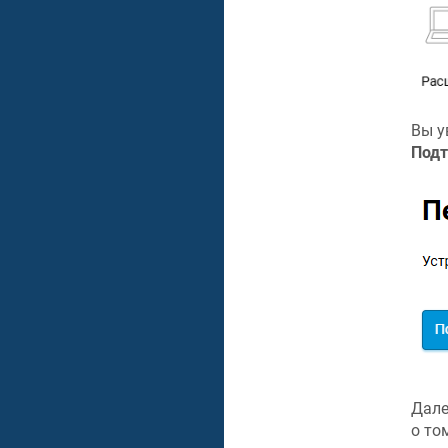
Вы у
Подт
Дале
о то