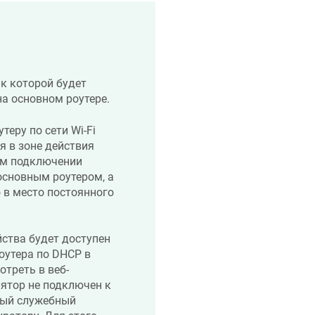
:
 к которой будет
а основном роутере.
еру по сети Wi-Fi
я в зоне действия
ном подключении
основным роутером, а
 в место постоянного
ства будет доступен
роутера по DHCP в
треть в веб-
лятор не подключен к
ный служебный