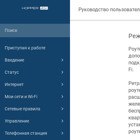
Руководство пользовател
Реж
Приступая к работе
Роут
допо
Введение
подк
Fi.
Статус
Ретр
Интернет
роут
Мои сети и Wi-Fi
расш
желе
Сетевые правила
бесп
квар
Управление
уста
роут
Телефонная станция