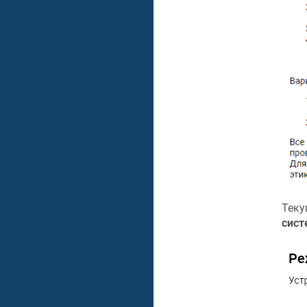
Теку
сис