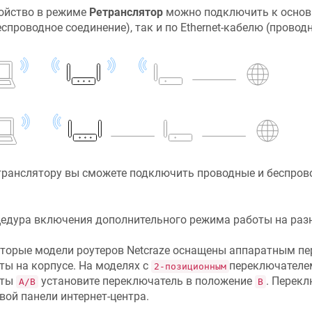
ойство в режиме
Ретранслятор
можно подключить к основн
беспроводное соединение), так и по Ethernet-кабелю (провод
транслятору вы сможете подключить проводные и беспров
едура включения дополнительного режима работы на разн
торые модели роутеров
Netcraze
оснащены аппаратным пе
ты на корпусе. На моделях с
переключателе
2-позиционным
оты
установите переключатель в положение
. Перекл
A/B
B
вой панели интернет-центра.