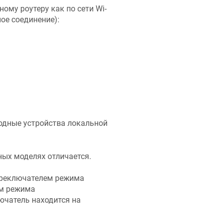
ому роутеру как по сети Wi-
ное соединение):
одные устройства локальной
ых моделях отличается.
реключателем режима
м режима
ючатель находится на