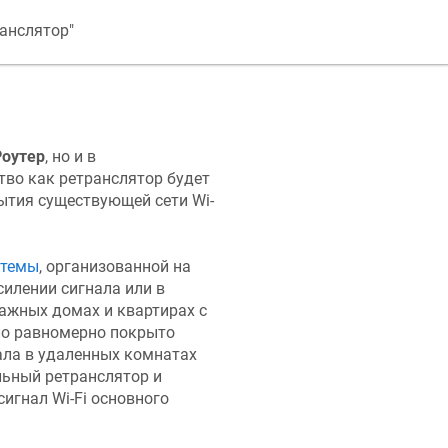
анслятор"
Роутер
, но и в
тво как ретранслятор будет
ытия существующей сети Wi-
стемы
, организованной на
силении сигнала или в
ажных домах и квартирах с
ло равномерно покрыто
ала в удаленных комнатах
льный ретранслятор и
сигнал Wi-Fi основного