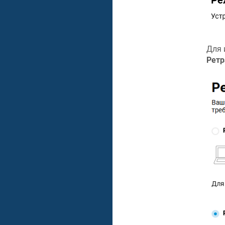
Для 
Ретр