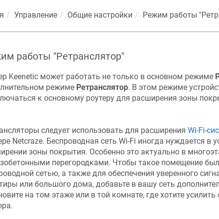
я
Управление
Общие настройки
Режим работы "Ретр
им работы "Ретранслятор"
ер Keenetiс может работать не только в основном режиме
лнительном режиме
Ретранслятор
. В этом режиме устройс
лючаться к основному роутеру для расширения зоны покр
ансляторы следует использовать для расширения
Wi-Fi-си
ере
Netcraze
. Беспроводная сеть Wi-Fi иногда нуждается в у
ирении зоны покрытия. Особенно это актуально в многоэт
зобетонными перегородками. Чтобы такое помещение бы
роводной сетью, а также для обеспечения уверенного сигн
тиры или большого дома, добавьте в вашу сеть дополните
новите на том этаже или в той комнате, где хотите усилить 
ера.