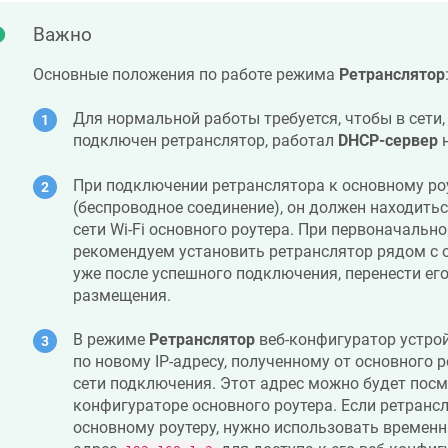
Важно
Основные положения по работе режима
Ретранслятор
Для нормальной работы требуется, чтобы в сети,
подключен ретранслятор, работал
DHCP-сервер
н
При подключении ретранслятора к основному роут
(беспроводное соединение), он должен находитьс
сети Wi-Fi основного роутера. При первоначаль
рекомендуем установить ретранслятор рядом с 
уже после успешного подключения, перенести его
размещения.
В режиме
Ретранслятор
веб-конфигуратор устрой
по новому IP-адресу, полученному от основного 
сети подключения. Этот адрес можно будет посмо
конфигураторе основного роутера. Если ретранс
основному роутеру, нужно использовать времен