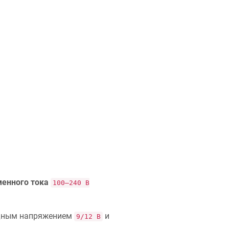
енного тока
100–240 В
одным напряжением
и
9/12 В