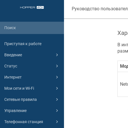
Руководство пользовател
Хар
Приступая к работе
В ин
разм
Введение
Мо
Статус
Интернет
Net
Мои сети и Wi-Fi
Сетевые правила
Управление
Телефонная станция