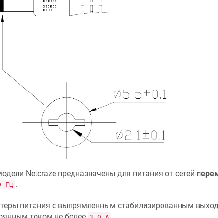
модели
Netcraze
предназначены для питания от сетей
перем
.
0 Гц
теры питания с выпрямленным стабилизированным вых
оянным током не более
.
3,0 А