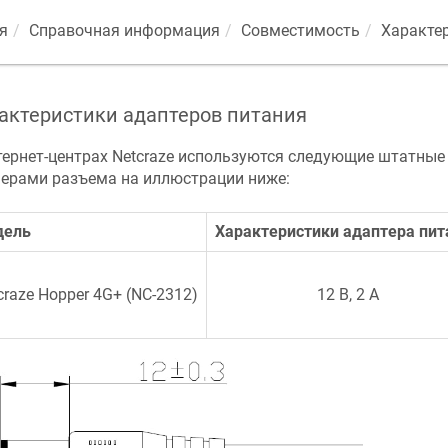
я
Справочная информация
Совместимость
Характе
актеристики адаптеров питания
тернет-центрах
Netcraze
используются следующие штатные 
ерами разъема на иллюстрации ниже:
дель
Характеристики адаптера пит
craze
Hopper 4G+
(
NC-2312
)
12 В, 2 А