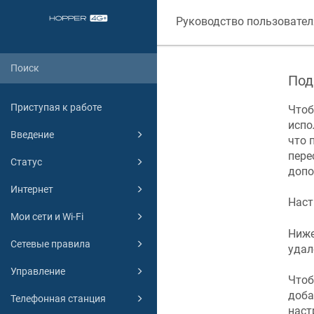
Руководство пользовател
Под
Приступая к работе
Чтоб
испо
Введение
что 
пере
Статус
допо
Интернет
Нас
Мои сети и Wi-Fi
Ниже
Сетевые правила
удал
Управление
Чтоб
доба
Телефонная станция
наст