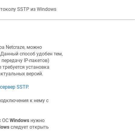
токолу SSTP из Windows
тра
Netcraze
, можно
. Данный способ удобен тем,
 передачу IP-пакетов)
е требуется установка
ктуальных версий.
сервер SSTP
.
одключения к нему с
с ОС
Windows
нужно
dows
следует открыть