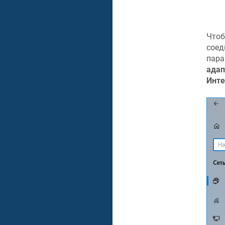
Чтоб
соед
пар
адап
Инте