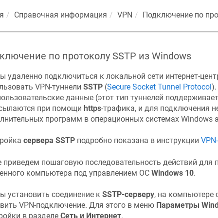
я
Справочная информация
VPN
Подключение по про
ключение по протоколу SSTP из Windows
ы удаленно подключиться к локальной сети интернет-цен
льзовать VPN-туннели
SSTP
(
Secure Socket Tunnel Protocol
)
пользовательские данные (этот тип туннелей поддерживает
сылаются при помощи
https
-трафика, и для подключения н
лнительных программ в операционных системах Windows а
тройка
сервера SSTP
подробно показана в инструкции
VPN-
 приведем пошаговую последовательность действий для п
енного компьютера под управлением ОС
Windows 10
.
ы установить соединение к
SSTP-серверу
, на компьютере 
вить VPN-подключение. Для этого в меню
Параметры Win
ройки в разделе
Сеть и Интернет
.