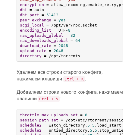
encryption
dht
dht_port
 = 
51412
peer_exchange
 = 
yes
scgi_local
encoding_list
 = UTF-
8
max_uploads_global
 = 
32
max_downloads_global
 = 
64
download_rate
 = 
2048
upload_rate
 = 
2048
directory
 = /opt/torrents
Удаляем все строки старого конфига,
нажимаем клавиши
.
Ctrl + K
Добавляем строки нового конфига, нажимаем
клавиши
:
Ctrl + V
throttle.max_uploads.set
 = 
8
session.path.set
schedule2
 = watch_directory,
5
,
5
schedule2
 = untied_directory,
5
,
5