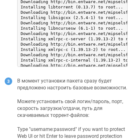
Downloading http://bin.entware.net/mipselsf-k3.4
Installing libtorrent (0.13.7) to root...

Downloading http://bin.entware.net/mipselsf-k3.4
Installing libsigcxx (2.5.4-1) to root...

Downloading http://bin.entware.net/mipselsf-k3.4
Installing libncursesw (6.1-1) to root...

Downloading http://bin.entware.net/mipselsf-k3.4
Installing xmlrpc-c-server (1.39.13-2) to root..
Downloading http://bin.entware.net/mipselsf-k3.4
Installing xmlrpc-c (1.39.13-2) to root...

Downloading http://bin.entware.net/mipselsf-k3.4
Installing xmlrpc-c-internal (1.39.13-2) to root
Downloading http://bin.entware.net/mipselsf-k3.4
Installing xmlrpc-c-common (1.39.13-2) to root..
Downloading http://bin.entware.net/mipselsf-k3.4
В момент установки пакета сразу будет
Installing coreutils-stat (8.23-3) to root...

Downloading http://bin.entware.net/mipselsf-k3.4
предложено настроить базовые возможности.
Installing coreutils (8.23-3) to root...

Downloading http://bin.entware.net/mipselsf-k3.4
Можете установить свой логин/пароль, порт,
Installing coreutils-id (8.23-3) to root...

скорость загрузки/отдачи, путь для
Downloading http://bin.entware.net/mipselsf-k3.4
Installing gzip (1.9-1) to root...

скачиваемых торрент-файлов:
Downloading http://bin.entware.net/mipselsf-k3.4
Installing curl (7.61.0-3) to root...

Type "username:password" if you want to protect
Downloading http://bin.entware.net/mipselsf-k3.4
Installing screen (4.6.2-1) to root...

Web UI or hit Enter to leave password protection
Downloading http://bin.entware.net/mipselsf-k3.4