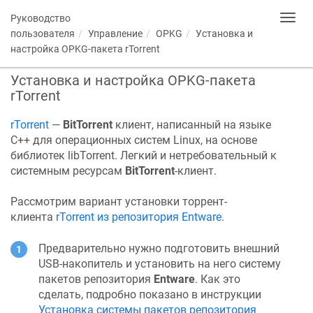
Руководство
Toggl
navig
пользователя
Управление
OPKG
Установка и
настройка OPKG-пакета rTorrent
Установка и настройка OPKG-пакета
rTorrent
rTorrent
—
BitTorrent
клиент, написанный на языке
C++ для операционных систем Linux, на основе
библиотек libTorrent. Легкий и нетребовательный к
системным ресурсам
BitTorrent
-клиент.
Рассмотрим вариант установки торрент-
клиента
rTorrent из репозитория Entware
.
Предварительно нужно подготовить внешний
USB-накопитель и установить на него систему
пакетов репозитория
Entware
. Как это
сделать, подробно показано в инструкции
Установка системы пакетов репозитория