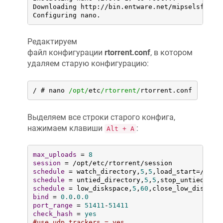
Downloading http://bin.entware.net/mipselsf-k3.4
Configuring nano.
Редактируем
файл конфигурации
rtorrent.conf
, в котором
удаляем старую конфигурацию:
/
 # nano 
/opt/
etc
/rtorrent/
rtorrent.conf
Выделяем все строки старого конфига,
нажимаем клавиши
:
Alt + A
max_uploads
 = 
8
session
schedule
 = watch_directory,
5
,
5
schedule
 = untied_directory,
5
,
5
schedule
 = low_diskspace,
5
,
60
,close_low_diskspa
bind
 = 
0.0
.
0.0
port_range
 = 
51411
-
51411
check_hash
 = 
yes
#use_udp_trackers = yes