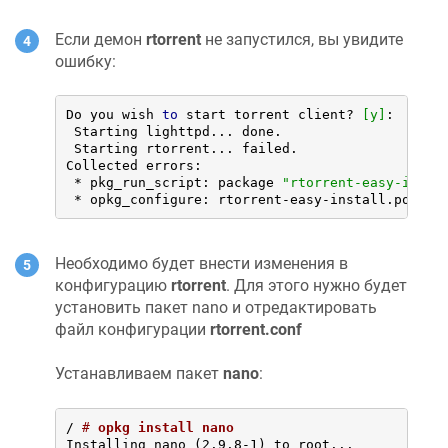
Если демон
rtorrent
не запустился, вы увидите
ошибку:
Do you wish 
to
 start torrent client? 
[y]
: 

 Starting lighttpd... done. 

 Starting rtorrent... failed. 

Collected errors:

 * pkg_run_script: package 
"rtorrent-easy-insta
 * opkg_configure: rtorrent-easy-install.postin
Необходимо будет внести изменения в
конфигурацию
rtorrent
. Для этого нужно будет
установить пакет nano и отредактировать
файл конфигурации
rtorrent.conf
Устанавливаем пакет
nano
:
/ 
# 
opkg install nano
Installing nano (2.9.8-1) to root...
