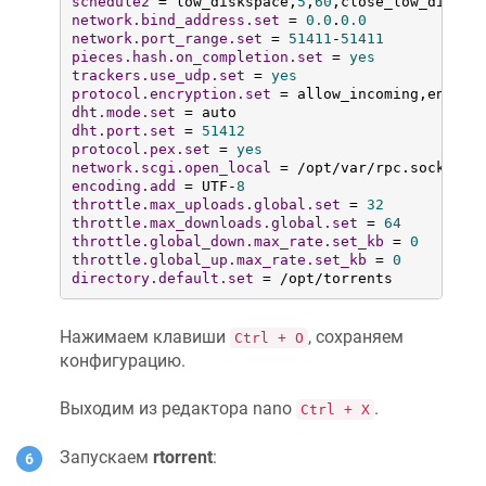
schedule2
 = low_diskspace,
5
,
60
,close_low_disksp
network.bind_address.set
 = 
0.0
.
0.0
network.port_range.set
 = 
51411
-
51411
pieces.hash.on_completion.set
 = 
yes
trackers.use_udp.set
 = 
yes
protocol.encryption.set
dht.mode.set
dht.port.set
 = 
51412
protocol.pex.set
 = 
yes
network.scgi.open_local
encoding.add
 = UTF-
8
throttle.max_uploads.global.set
 = 
32
throttle.max_downloads.global.set
 = 
64
throttle.global_down.max_rate.set_kb
 = 
0
throttle.global_up.max_rate.set_kb
 = 
0
directory.default.set
 = /opt/torrents
Нажимаем клавиши
, сохраняем
Ctrl + O
конфигурацию.
Выходим из редактора nano
.
Ctrl + X
Запускаем
rtorrent
: