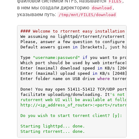
файловой системой NTFS, называется
,
FILES
Configuring xmlrpc-c.

в нем мы создали директорию
,
download
Configuring libxml2.

Configuring php7.

указываем путь:
/tmp/mnt/FILES/download
Configuring php7-cgi.

Configuring coreutils.

Configuring coreutils-stat.

#### Welcome to rtorrent easy installation scri
Configuring libsigcxx.

We assuming no lighttpd/rtorrent/rutorrent was i
Configuring libtorrent.

Please, answer a few question to configure torre
Configuring libncursesw.

Default aswers given 
in
 [brackets], just hit Ent
Configuring xmlrpc-c-server.

Configuring rtorrent-rpc.

Type 
"username:password"
if
 you want to protect
Configuring coreutils-id.

Which port should be used by web interface? [81]
Configuring gzip.

Enter (maximal) download speed 
in
 KB/s [2048]:

Configuring curl.

Enter (maximal) upload speed 
in
 KB/s [2048]:

Configuring rutorrent.

Enter folder name on USB drive 
where
 torrent co
Configuring rutorrent-plugin-rpc.

Configuring libncurses.

Done! You may open 51411-51412 TCP/UDP ports on 
Configuring screen.

facilitate uploading/donwloading. It
's not neces
Configuring lighttpd-mod-fastcgi.

rutorrent web UI will be available at following 
Configuring lighttpd-mod-scgi.

http://<ip_address_of_router>:<port>/rutorrent

Configuring lighttpd-mod-auth.

Do you wish to start torrent client? [y]:

Starting lighttpd... done.

Starting rtorrent... done.