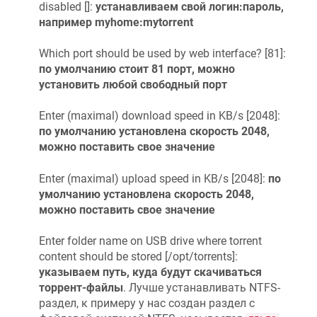
disabled []:
устанавливаем свой логин:пароль,
Installing libncurses (6.1-1) to root...

например myhome:mytorrent
Downloading http://bin.entware.net/mipselsf-k3.4
Installing php7-cgi (7.2.9-1) to root...

Downloading http://bin.entware.net/mipselsf-k3.4
Which port should be used by web interface? [81]:
Installing php7 (7.2.9-1) to root...

по умолчанию стоит 81 порт, можно
Downloading http://bin.entware.net/mipselsf-k3.4
установить любой свободный порт
Installing libxml2 (2.9.8-3) to root...

Downloading http://bin.entware.net/mipselsf-k3.4
Installing lighttpd-mod-fastcgi (1.4.49-2) to ro
Enter (maximal) download speed in KB/s [2048]:
Downloading http://bin.entware.net/mipselsf-k3.4
по умолчанию установлена скорость 2048,
Installing lighttpd (1.4.49-2) to root...

Downloading http://bin.entware.net/mipselsf-k3.4
можно поставить свое значение
Installing lighttpd-mod-scgi (1.4.49-2) to root.
Downloading http://bin.entware.net/mipselsf-k3.4
Enter (maximal) upload speed in KB/s [2048]:
по
Installing lighttpd-mod-auth (1.4.49-2) to root.
Downloading http://bin.entware.net/mipselsf-k3.4
умолчанию установлена скорость 2048,
Installing lighttpd-mod-authn_file (1.4.49-2) to
можно поставить свое значение
Downloading http://bin.entware.net/mipselsf-k3.4
Configuring zlib.

Enter folder name on USB drive where torrent
Configuring libopenssl.

Configuring ca-bundle.

content should be stored [/opt/torrents]:
Configuring libcurl.

указываем путь, куда будут скачиваться
Configuring lighttpd.

торрент-файлы
. Лучше устанавливать NTFS-
Configuring lighttpd-mod-authn_file.

Configuring xmlrpc-c-common.

раздел, к примеру у нас создан раздел с
Configuring xmlrpc-c-internal.
