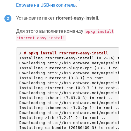
Entware на USB-накопитель
.
Установите пакет
rtorrent-easy-install
.
Для этого выполните команду
opkg install
:
rtorrent-easy-install
/ 
# 
opkg install rtorrent-easy-install
Installing rtorrent-easy-install (0.2-3a) to roo
Downloading http://bin.entware.net/mipselsf-k3.4
Installing rutorrent-plugin-rpc (3.8-1) to root.
Downloading http://bin.entware.net/mipselsf-k3.4
Installing rutorrent (3.8-1) to root...

Downloading http://bin.entware.net/mipselsf-k3.4
Installing rtorrent-rpc (0.9.7-1) to root...

Downloading http://bin.entware.net/mipselsf-k3.4
Installing libcurl (7.61.0-3) to root...

Downloading http://bin.entware.net/mipselsf-k3.4
Installing libopenssl (1.0.2p-1) to root...

Downloading http://bin.entware.net/mipselsf-k3.4
Installing zlib (1.2.11-2) to root...

Downloading http://bin.entware.net/mipselsf-k3.4
Installing ca-bundle (20180409-3) to root...
