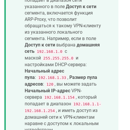
попадает в диапазон сети
указанного в поле
Доступ к сети
сегмента, включается функция
ARP-Proxy, что позволит
обращаться к такому VPN-клиенту
из указанного локального
сегмента. Например, если в поле
Доступ к сети
выбрана
домашняя
сеть
с
192.168.1.0
маской
и
255.255.255.0
настройками DHCP-сервера:
Начальный адрес
пула
:
,
Размер пула
192.168.1.33
адресов
:
, вы можете задать
120
Начальный IP-адрес
VPN-
сервера
, который
192.168.1.154
попадает в диапазон
192.168.1.1-
, и иметь доступ из
192.168.1.254
домашней сети к VPN-клиентам
наравне с доступом к локальным
устройствам.