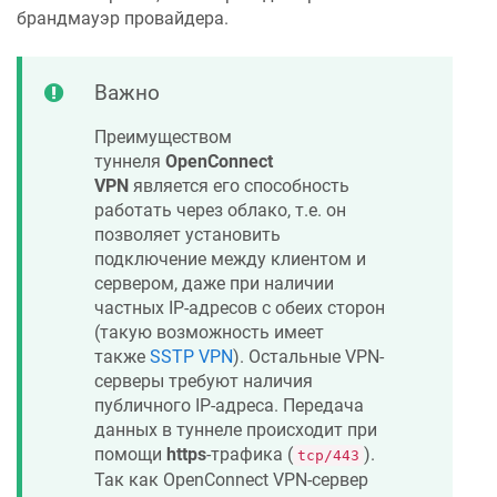
брандмауэр провайдера.
Важно
Преимуществом
туннеля
OpenConnect
VPN
является его способность
работать через облако, т.е. он
позволяет установить
подключение между клиентом и
сервером, даже при наличии
частных IP-адресов с обеих сторон
(такую возможность имеет
также
SSTP VPN
). Остальные VPN-
серверы требуют наличия
публичного IP-адреса. Передача
данных в туннеле происходит при
помощи
https
-трафика (
).
tcp/443
Так как OpenConnect VPN-сервер