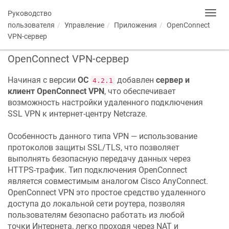
Руководство
Toggl
navig
пользователя
Управление
Приложения
OpenConnect
VPN-сервер
OpenConnect VPN-сервер
Начиная с версии
ОС
добавлен
сервер и
4.2.1
клиент OpenConnect VPN
, что обеспечивает
возможность настройки удаленного подключения
SSL VPN к интернет-центру
Netcraze
.
Особенность данного типа VPN — использование
протоколов защиты SSL/TLS, что позволяет
выполнять безопасную передачу данных через
HTTPS-трафик. Тип подключения OpenConnect
является совместимым аналогом Cisco AnyConnect.
OpenConnect VPN это простое средство удаленного
доступа до локальной сети роутера, позволяя
пользователям безопасно работать из любой
точки Интернета, легко проходя через NAT и