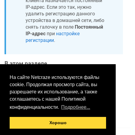
клиента назначается постоянный
IP-адрес. Если это так, нужно
удалить регистрацию данного
устройства в домашней сети, либо
снять галочку в поле
Постоянный
IP-адрес
при
настройке
регистрации
.
В этом разделе
На сайте Netcraze используются файлы
cookie. Продолжая просмотр сайта, вы
Хотите оставить отзыв?
разрешаете их использование, а также
Нажмите здесь, чтобы
соглашаетесь с нашей Политикой
предложить правки.
конфиденциальности.
Подробнее...
Хорошо