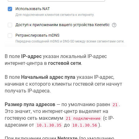
В поле
IP-адрес
указан локальный IP-адрес
интернет-центра в
гостевой сети
.
В поле
Начальный адрес пула
указан IP-адрес,
начиная с которого клиенты гостевой сети начнут
получать IP-адреса.
Размер пула адресов
— по умолчанию равен
.
21
Это значит, что интернет-центр выделяет на
гостевую сеть максимум
(с IP-
21 подключение
адресами от
до
).
10.1.30.35
10.1.30.56
При включении опции
Netcraze
(по умолчанию