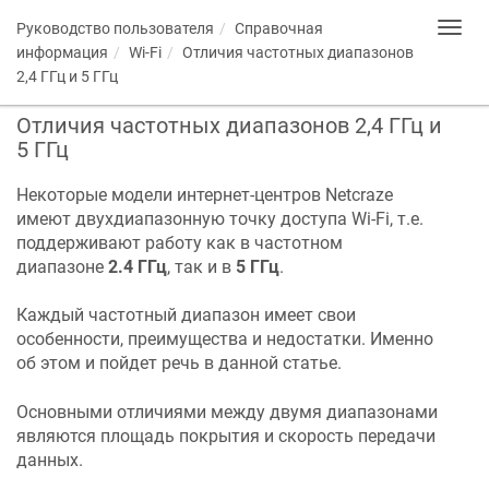
Руководство пользователя
Справочная
Toggl
navig
информация
Wi-Fi
Отличия частотных диапазонов
2,4 ГГц и 5 ГГц
Отличия частотных диапазонов 2,4 ГГц и
5 ГГц
Некоторые модели интернет-центров
Netcraze
имеют двухдиапазонную точку доступа Wi-Fi, т.е.
поддерживают работу как в частотном
диапазоне
2.4 ГГц
, так и в
5 ГГц
.
Каждый частотный диапазон имеет свои
особенности, преимущества и недостатки. Именно
об этом и пойдет речь в данной статье.
Основными отличиями между двумя диапазонами
являются площадь покрытия и скорость передачи
данных.