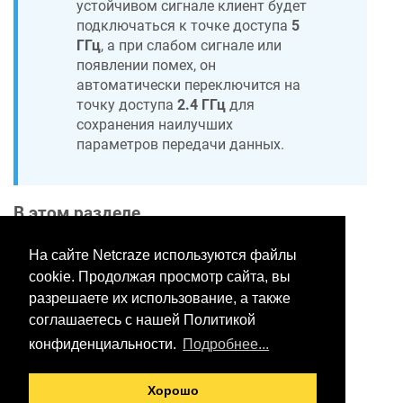
устойчивом сигнале клиент будет
подключаться к точке доступа
5
ГГц
, а при слабом сигнале или
появлении помех, он
автоматически переключится на
точку доступа
2.4 ГГц
для
сохранения наилучших
параметров передачи данных.
В этом разделе
На сайте Netcraze используются файлы
cookie. Продолжая просмотр сайта, вы
Хотите оставить отзыв?
разрешаете их использование, а также
Нажмите здесь, чтобы
соглашаетесь с нашей Политикой
предложить правки.
конфиденциальности.
Подробнее...
Хорошо