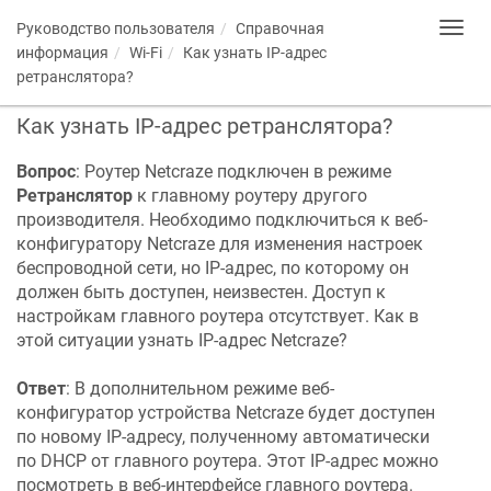
Руководство пользователя
Справочная
Toggl
navig
информация
Wi-Fi
Как узнать IP-адрес
ретранслятора?
Как узнать IP-адрес ретранслятора?
Вопрос
: Роутер
Netcraze
подключен в режиме
Ретранслятор
к главному роутеру другого
производителя. Необходимо подключиться к веб-
конфигуратору
Netcraze
для изменения настроек
беспроводной сети, но IP-адрес, по которому он
должен быть доступен, неизвестен. Доступ к
настройкам главного роутера отсутствует. Как в
этой ситуации узнать IP-адрес
Netcraze
?
Ответ
: В дополнительном режиме веб-
конфигуратор устройства
Netcraze
будет доступен
по новому IP-адресу, полученному автоматически
по DHCP от главного роутера. Этот IP-адрес можно
посмотреть в веб-интерфейсе главного роутера.